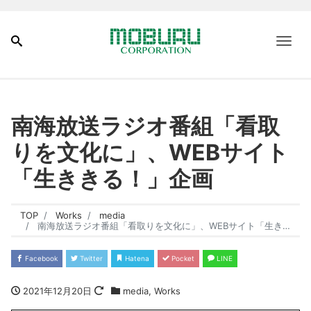
Me
南海放送ラジオ番組「看取
りを文化に」、WEBサイト
「生ききる！」企画
TOP
Works
media
南海放送ラジオ番組「看取りを文化に」、WEBサイト「生ききる！」企画
Facebook
Twitter
Hatena
Pocket
LINE
2021年12月20日
media
,
Works